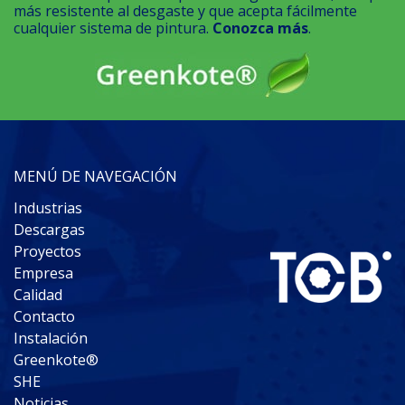
más resistente al desgaste y que acepta fácilmente
cualquier sistema de pintura.
Conozca más
.
MENÚ DE NAVEGACIÓN
Industrias
Descargas
Proyectos
Empresa
Calidad
Contacto
Instalación
Greenkote®
SHE
Noticias