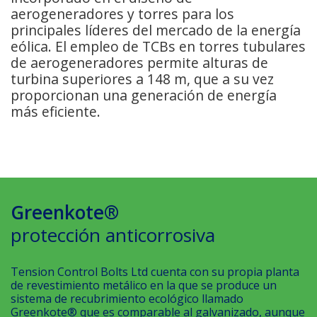
aerogeneradores y torres para los
principales líderes del mercado de la energía
eólica. El empleo de TCBs en torres tubulares
de aerogeneradores permite alturas de
turbina superiores a 148 m, que a su vez
proporcionan una generación de energía
más eficiente.
Greenkote®
protección anticorrosiva
Tension Control Bolts Ltd cuenta con su propia planta
de revestimiento metálico en la que se produce un
sistema de recubrimiento ecológico llamado
Greenkote® que es comparable al galvanizado, aunque