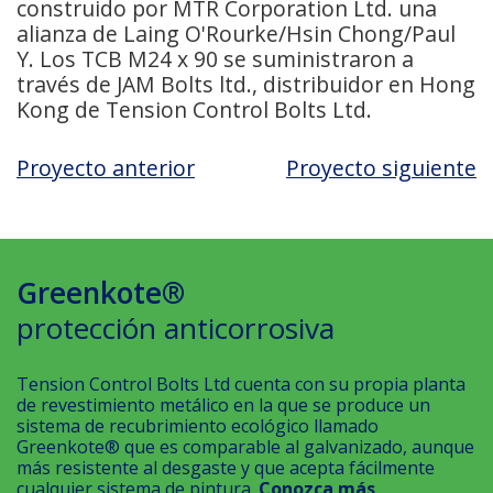
construido por MTR Corporation Ltd. una
alianza de Laing O'Rourke/Hsin Chong/Paul
Y. Los TCB M24 x 90 se suministraron a
través de JAM Bolts ltd., distribuidor en Hong
Kong de Tension Control Bolts Ltd.
Proyecto anterior
Proyecto siguiente
Greenkote®
protección anticorrosiva
Tension Control Bolts Ltd cuenta con su propia planta
de revestimiento metálico en la que se produce un
sistema de recubrimiento ecológico llamado
Greenkote® que es comparable al galvanizado, aunque
más resistente al desgaste y que acepta fácilmente
cualquier sistema de pintura.
Conozca más
.