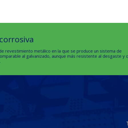
corrosiva
 de revestimiento metálico en la que se produce un sistema de
omparable al galvanizado, aunque más resistente al desgaste y 
.