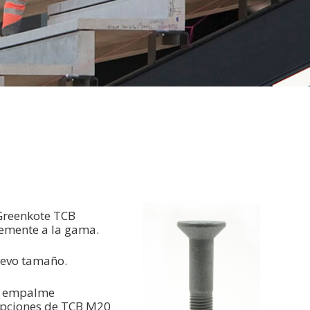
 Greenkote TCB
emente a la gama.
uevo tamaño.
de empalme
opciones de TCB M20