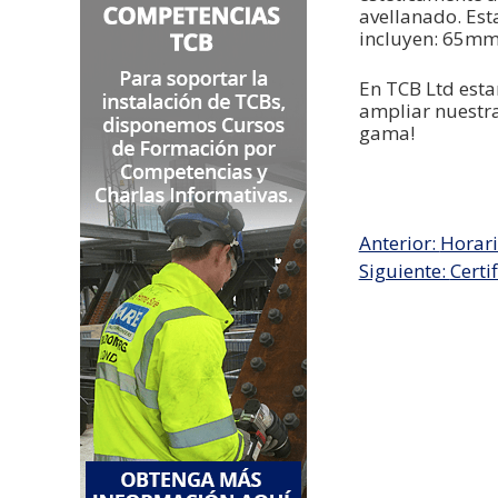
avellanado. Est
incluyen: 65
En TCB Ltd est
ampliar nuestra
gama!
Entrada
Anterior:
Horari
anterior:
Siguiente
Siguiente:
Certi
entrada