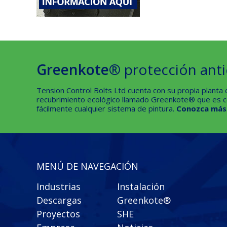
Greenkote®
protección anti
Tension Control Bolts Ltd cuenta con su propia planta
recubrimiento ecológico llamado Greenkote® que es c
fácilmente cualquier sistema de pintura.
Conozca más
MENÚ DE NAVEGACIÓN
Industrias
Instalación
Descargas
Greenkote®
Proyectos
SHE