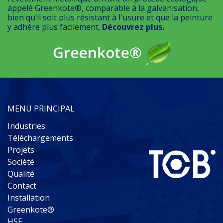
appelé Greenkote®, comparable à la galvanisation,
bien qu’il soit plus résistant à l'usure et que la peinture
y adhère plus facilement.
Découvrez plus.
MENU PRINCIPAL
Industries
Téléchargements
Projets
Société
Qualité
Contact
Installation
Greenkote®
HSE