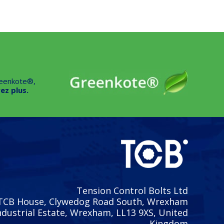
reenkote®,
ez plus.
Tension Control Bolts Ltd
TCB House, Clywedog Road South, Wrexham
ndustrial Estate, Wrexham, LL13 9XS, United
Kingdom