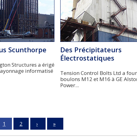
rus Scunthorpe
Des Précipitateurs
Électrostatiques
ngton Structures a érigé
rayonnage informatisé
Tension Control Bolts Ltd a fou
boulons M12 et M16 à GE Alst
Power...
1
2