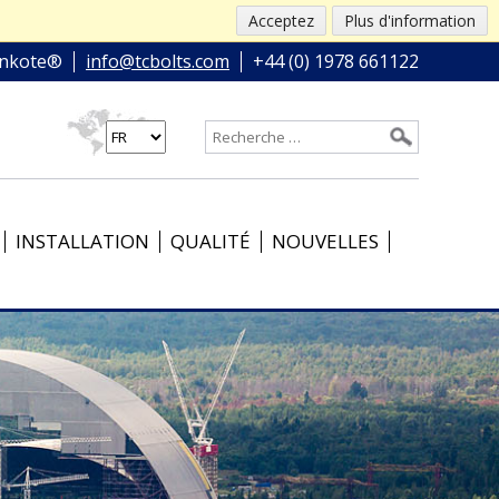
Acceptez
Plus d'information
nkote®
info@tcbolts.com
+44 (0) 1978 661122
INSTALLATION
QUALITÉ
NOUVELLES