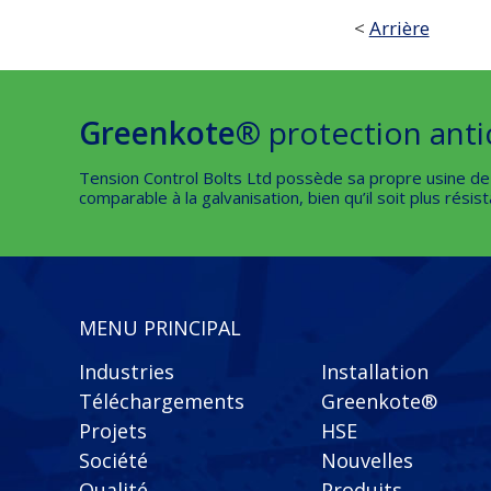
<
Arrière
Greenkote®
protection anti
Tension Control Bolts Ltd possède sa propre usine d
comparable à la galvanisation, bien qu’il soit plus résis
MENU PRINCIPAL
Industries
Installation
Téléchargements
Greenkote®
Projets
HSE
Société
Nouvelles
Qualité
Produits