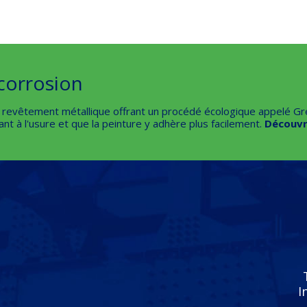
corrosion
e revêtement métallique offrant un procédé écologique appelé G
tant à l'usure et que la peinture y adhère plus facilement.
Découvr
I