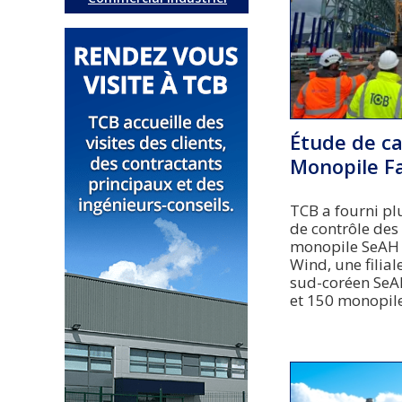
Étude de c
Monopile F
TCB a fourni p
de contrôle des 
monopile SeAH 
Wind, une filial
sud-coréen SeA
et 150 monopile