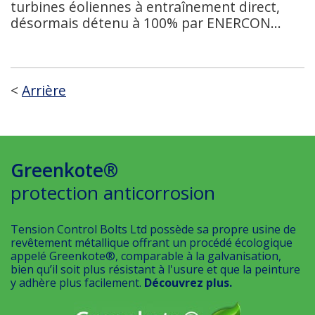
turbines éoliennes à entraînement direct,
désormais détenu à 100% par ENERCON...
<
Arrière
Greenkote®
protection anticorrosion
Tension Control Bolts Ltd possède sa propre usine de
revêtement métallique offrant un procédé écologique
appelé Greenkote®, comparable à la galvanisation,
bien qu’il soit plus résistant à l'usure et que la peinture
y adhère plus facilement.
Découvrez plus.