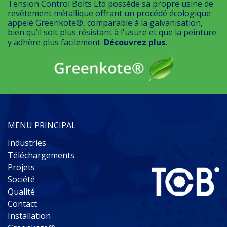
Tension Control Bolts Ltd possède sa propre usine de
revêtement métallique offrant un procédé écologique
appelé Greenkote®, comparable à la galvanisation,
bien qu’il soit plus résistant à l'usure et que la peinture
y adhère plus facilement.
Découvrez plus.
MENU PRINCIPAL
Industries
Téléchargements
Projets
Société
Qualité
Contact
Installation