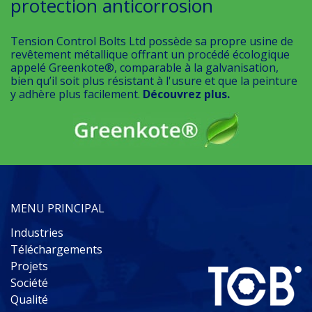
protection anticorrosion
Tension Control Bolts Ltd possède sa propre usine de
revêtement métallique offrant un procédé écologique
appelé Greenkote®, comparable à la galvanisation,
bien qu’il soit plus résistant à l'usure et que la peinture
y adhère plus facilement.
Découvrez plus.
MENU PRINCIPAL
Industries
Téléchargements
Projets
Société
Qualité