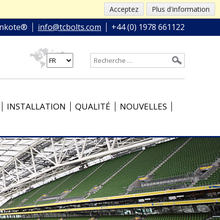
Acceptez
Plus d'information
nkote®
info@tcbolts.com
+44 (0) 1978 661122
INSTALLATION
QUALITÉ
NOUVELLES