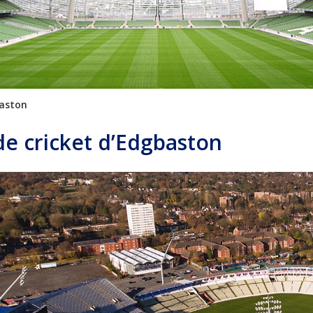
baston
de cricket d’Edgbaston