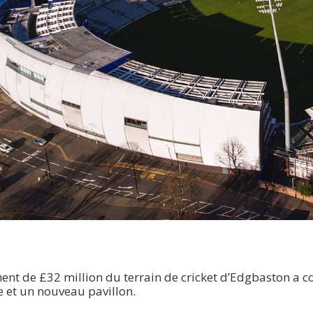
t de £32 million du terrain de cricket d’Edgbaston a co
e et un nouveau pavillon.