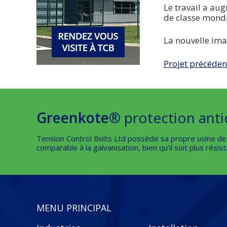
Le travail a aug
de classe mondi
La nouvelle ima
Projet précéden
Greenkote®
protection anti
Tension Control Bolts Ltd possède sa propre usine d
comparable à la galvanisation, bien qu’il soit plus résis
MENU PRINCIPAL