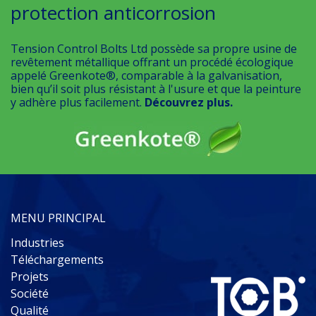
protection anticorrosion
Tension Control Bolts Ltd possède sa propre usine de
revêtement métallique offrant un procédé écologique
appelé Greenkote®, comparable à la galvanisation,
bien qu’il soit plus résistant à l'usure et que la peinture
y adhère plus facilement.
Découvrez plus.
MENU PRINCIPAL
Industries
Téléchargements
Projets
Société
Qualité