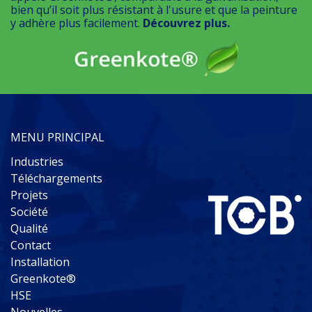
bien qu’il soit plus résistant à l'usure et que la peinture
y adhère plus facilement.
Découvrez plus.
MENU PRINCIPAL
Industries
Téléchargements
Projets
Société
Qualité
Contact
Installation
Greenkote®
HSE
Nouvelles