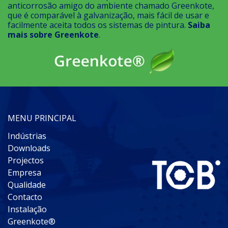
anticorrosão amigo do ambiente chamado Greenkote,
que é comparável à galvanização, mais fácil de usar e
facilmente aceita todos os sistemas de pintura.
Saiba
mais sobre Greenkote
.
MENU PRINCIPAL
Indústrias
Downloads
Projectos
Empresa
Qualidade
Contacto
Instalação
Greenkote®