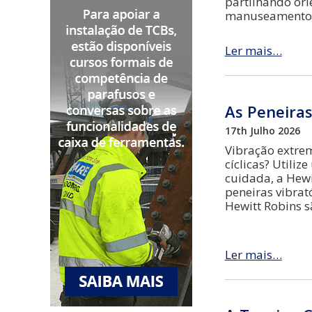
partilhando ori
manuseamento
Ler mais…
As Peneira
17th Julho 2026
Vibração extrem
cíclicas? Utili
cuidada, a Hewi
peneiras vibrat
Hewitt Robins 
Ler mais…