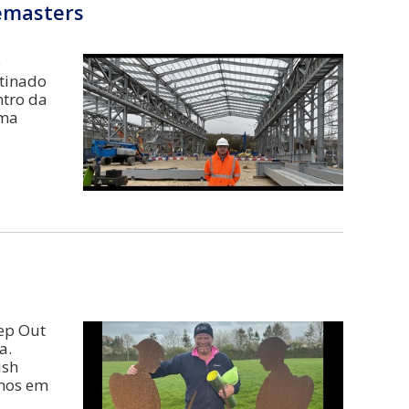
emasters
o
tinado
ntro da
uma
ep Out
a.
ish
anos em