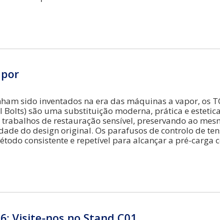
apor
ham sido inventados na era das máquinas a vapor, os T
l Bolts) são uma substituição moderna, prática e esteti
trabalhos de restauração sensível, preservando ao me
dade do design original. Os parafusos de controlo de te
odo consistente e repetível para alcançar a pré-carga c
6: Visite-nos no Stand C01