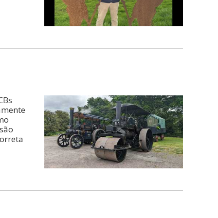
CBs
camente
smo
nsão
orreta