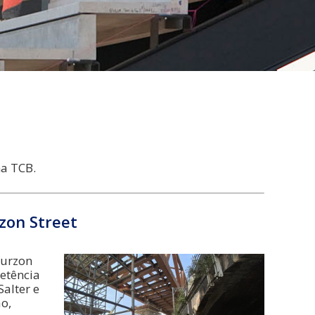
na TCB.
zon Street
Curzon
etência
alter e
o,