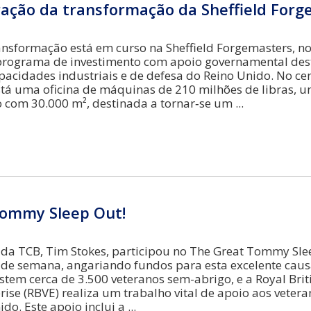
ração da transformação da Sheffield Forg
nsformação está em curso na Sheffield Forgemasters, n
rograma de investimento com apoio governamental des
apacidades industriais e de defesa do Reino Unido. No ce
tá uma oficina de máquinas de 210 milhões de libras, 
o com 30.000 m², destinada a tornar‑se um
ommy Sleep Out!
 da TCB, Tim Stokes, participou no The Great Tommy Sle
 de semana, angariando fundos para esta excelente caus
stem cerca de 3.500 veteranos sem-abrigo, e a Royal Brit
rise (RBVE) realiza um trabalho vital de apoio aos veter
do. Este apoio inclui a