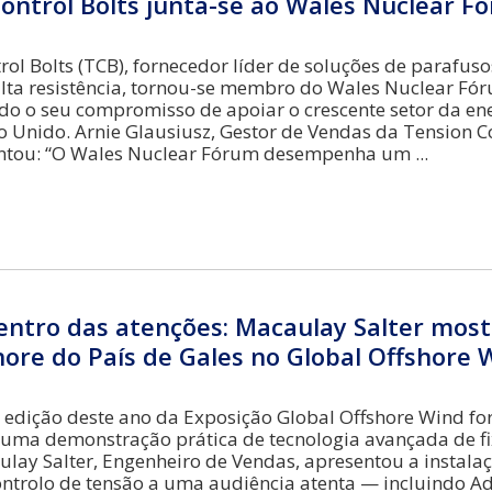
ontrol Bolts junta-se ao Wales Nuclear F
ol Bolts (TCB), fornecedor líder de soluções de parafuso
alta resistência, tornou-se membro do Wales Nuclear Fó
do o seu compromisso de apoiar o crescente setor da en
o Unido. Arnie Glausiusz, Gestor de Vendas da Tension C
entou: “O Wales Nuclear Fórum desempenha um
entro das atenções: Macaulay Salter most
hore do País de Gales no Global Offshore
a edição deste ano da Exposição Global Offshore Wind f
uma demonstração prática de tecnologia avançada de fi
ay Salter, Engenheiro de Vendas, apresentou a instala
ontrolo de tensão a uma audiência atenta — incluindo 