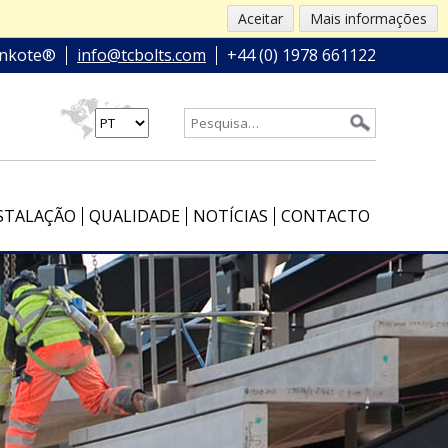
Aceitar
Mais informações
nkote®
info@tcbolts.com
+44 (0) 1978 661122
STALAÇÃO
QUALIDADE
NOTÍCIAS
CONTACTO