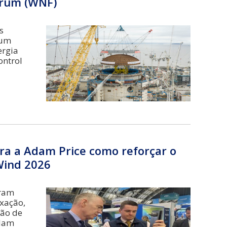
órum (WNF)
s
rum
ergia
ontrol
ra a Adam Price como reforçar o
 Wind 2026
oram
xação,
ção de
Adam