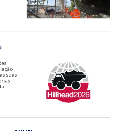
6
ões
liação
nas suas
órias
ta