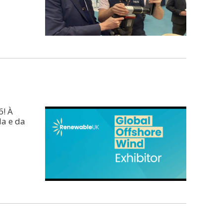
6! À
la e da