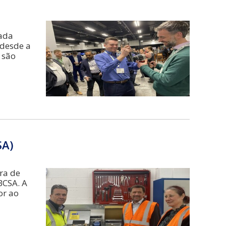
nada
 desde a
 são
SA)
ora de
BCSA. A
or ao