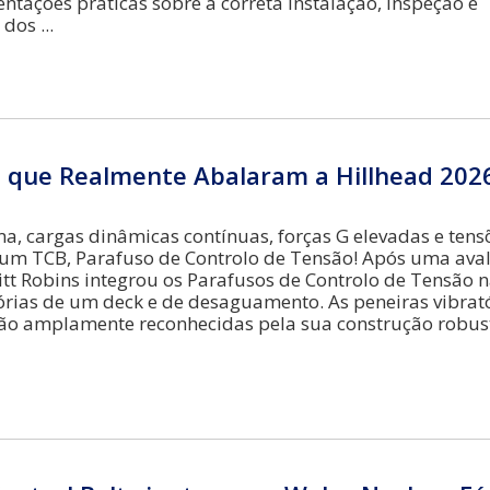
entações práticas sobre a correta instalação, inspeção e
 dos
s que Realmente Abalaram a Hillhead 202
a, cargas dinâmicas contínuas, forças G elevadas e tens
ze um TCB, Parafuso de Controlo de Tensão! Após uma ava
tt Robins integrou os Parafusos de Controlo de Tensão 
órias de um deck e de desaguamento. As peneiras vibrat
são amplamente reconhecidas pela sua construção robus