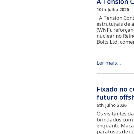
A Tension C
10th Julho 2026
A Tension Contr
estruturais de 
(WNF), reforçan
nuclear no Rein
Bolts Ltd, com
Ler mais…
Fixado no c
futuro offs
6th Julho 2026
Os visitantes d
brindados com 
enquanto Macaul
parafusos de c