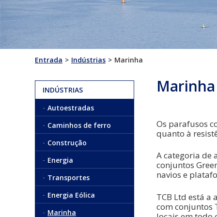
Entrada
Indústrias
Marinha
Marinha
INDÚSTRIAS
Autoestradas
Os parafusos c
Caminhos de ferro
quanto à resist
Construção
A categoria de a
Energia
conjuntos Green
navios e plataf
Transportes
Energia Eólica
TCB Ltd está a 
com conjuntos T
Marinha
locais em todo