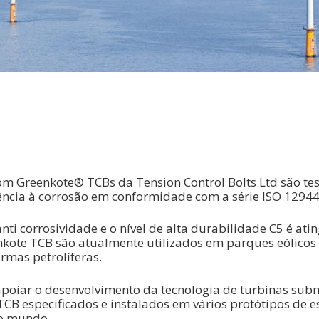
om Greenkote® TCBs da Tension Control Bolts Ltd são te
ência à corrosão em conformidade com a série ISO 12944
nti corrosividade e o nível de alta durabilidade C5 é ati
kote TCB são atualmente utilizados em parques eólicos 
ormas petrolíferas.
apoiar o desenvolvimento da tecnologia de turbinas sub
CB especificados e instalados em vários protótipos de 
 o mundo.