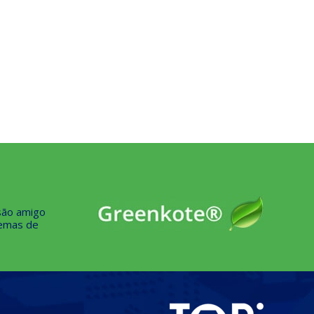
osão amigo
temas de