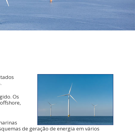
stados
.
ngido. Os
offshore,
marinas
esquemas de geração de energia em vários