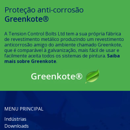
Proteção anti-corrosão
Greenkote®
A Tension Control Bolts Ltd tem a sua própria fábrica
de revestimento metálico produzindo um revestimento
anticorrosão amigo do ambiente chamado Greenkote,
que é comparável à galvanização, mais fácil de usar e
facilmente aceita todos os sistemas de pintura.
Saiba
mais sobre Greenkote
.
MENU PRINCIPAL
Indústrias
Downloads