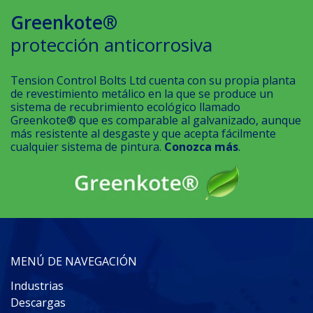
Greenkote®
protección anticorrosiva
Tension Control Bolts Ltd cuenta con su propia planta
de revestimiento metálico en la que se produce un
sistema de recubrimiento ecológico llamado
Greenkote® que es comparable al galvanizado, aunque
más resistente al desgaste y que acepta fácilmente
cualquier sistema de pintura.
Conozca más
.
MENÚ DE NAVEGACIÓN
Industrias
Descargas