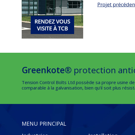
Projet précéden
Greenkote®
protection anti
Tension Control Bolts Ltd possède sa propre usine d
comparable à la galvanisation, bien qu’il soit plus résis
MENU PRINCIPAL