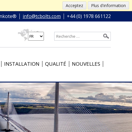
Acceptez
Plus d'information
nkote®
info@tcbolts.com
+44 (0) 1978 661122
INSTALLATION
QUALITÉ
NOUVELLES